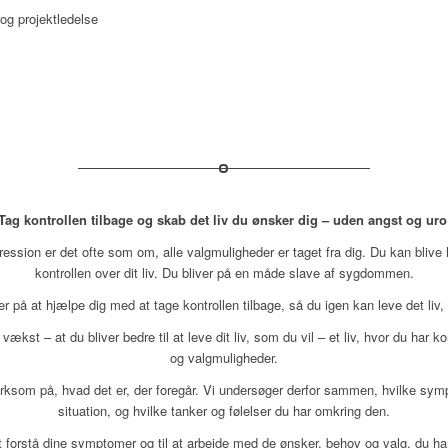
 og projektledelse
Tag kontrollen tilbage og skab det liv du ønsker dig – uden angst og uro
pression er det ofte som om, alle valgmuligheder er taget fra dig. Du kan bliv
kontrollen over dit liv. Du bliver på en måde slave af sygdommen.
er på at hjælpe dig med at tage kontrollen tilbage, så du igen kan leve det liv,
vækst – at du bliver bedre til at leve dit liv, som du vil – et liv, hvor du har k
og valgmuligheder.
ærksom på, hvad det er, der foregår. Vi undersøger derfor sammen, hvilke sym
situation, og hvilke tanker og følelser du har omkring den.
at forstå dine symptomer og til at arbejde med de ønsker, behov og valg, du har