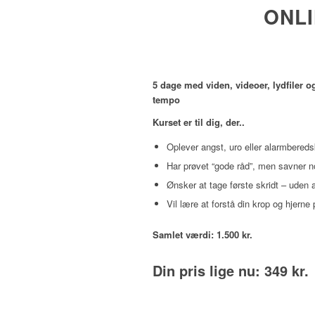
ONLI
5 dage med viden, videoer, lydfiler o
tempo
Kurset er til dig, der..
Oplever angst, uro eller alarmbered
Har prøvet “gode råd”, men savner no
Ønsker at tage første skridt – uden at
Vil lære at forstå din krop og hjern
Samlet værdi: 1.500 kr.
Din pris lige nu: 349 kr.