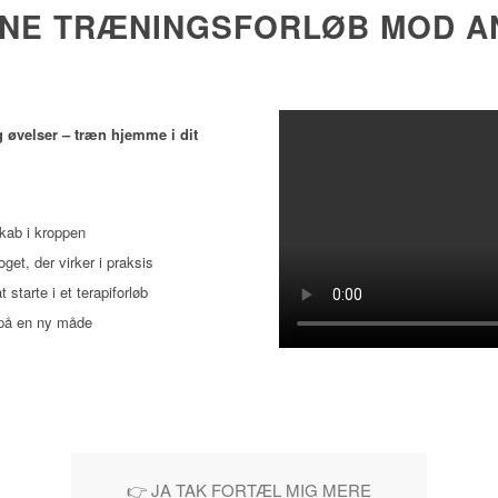
NE T
RÆNINGSFORLØB MOD A
g øvelser – træn hjemme i dit
skab i kroppen
get, der virker i praksis
 starte i et terapiforløb
e på en ny måde
👉 JA TAK FORTÆL MIG MERE