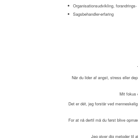
Organisationsudvikling, forandrings-
Sagsbehandler-erfaring
Når du lider af angst, stress eller de
Mit fokus 
Det er dét, jeg forstår ved menneskelig 
For at nå dertil må du først blive opm
Jeg giver dig metoder til 