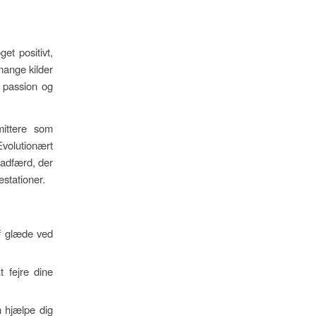
et positivt,
mange kilder
m passion og
ittere som
Evolutionært
 adfærd, der
stationer.
f glæde ved
 fejre dine
an hjælpe dig