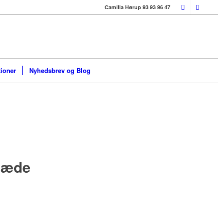
Camilla Hørup 93 93 96 47
tioner
Nyhedsbrev og Blog
glæde