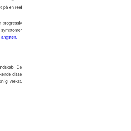
t på en reel
r progressiv
e symptomer
d angsten.
landskab. De
rkende disse
nlig vækst,