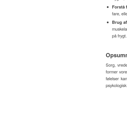
Forstå 
fare, el
Brug af
muskela
på frygt
Opsumm
Sorg, vrede
former vore
følelser k
psykologisk