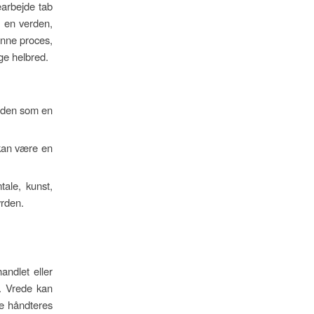
earbejde tab
os en verden,
enne proces,
ge helbred.
e den som en
 kan være en
le, kunst,
yrden.
andlet eller
v. Vrede kan
ke håndteres