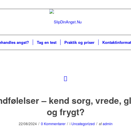
ehandles angst?
Tag en test
Praktik og priser
Kontaktinforma
dfølelser – kend sorg, vrede, 
og frygt?
/
/
/
22/08/2024
0 Kommentarer
i
Uncategorized
af
admin