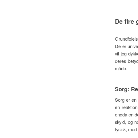
De fire
Grundfølelse
De er unive
vil jeg dyk
deres bety
måde.
Sorg: Re
Sorg er en 
en reaktion
endda en del
skyld, og n
fysisk, med