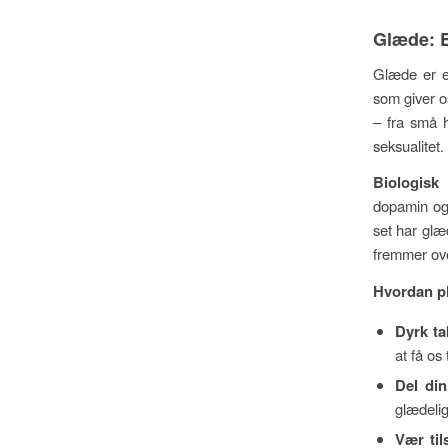
Glæde: E
Glæde er en
som giver o
– fra små h
seksualitet.
Biologisk 
dopamin og 
set har glæ
fremmer ove
Hvordan p
Dyrk t
at få os 
Del di
glædelig
Vær til