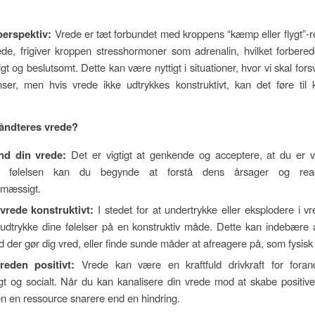
perspektiv:
Vrede er tæt forbundet med kroppens “kæmp eller flygt”-
rede, frigiver kroppen stresshormoner som adrenalin, hvilket forbere
gt og beslutsomt. Dette kan være nyttigt i situationer, hvor vi skal fors
er, men hvis vrede ikke udtrykkes konstruktivt, kan det føre til ko
åndteres vrede?
nd din vrede:
Det er vigtigt at genkende og acceptere, at du er v
e følelsen kan du begynde at forstå dens årsager og re
smæssigt.
vrede konstruktivt:
I stedet for at undertrykke eller eksplodere i v
udtrykke dine følelser på en konstruktiv måde. Dette kan indebære at
 der gør dig vred, eller finde sunde måder at afreagere på, som fysisk a
reden positivt:
Vrede kan være en kraftfuld drivkraft for foran
gt og socialt. Når du kan kanalisere din vrede mod at skabe positiv
en en ressource snarere end en hindring.