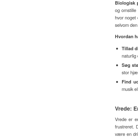
Biologisk 
og omstille 
hvor noget 
selvom den 
Hvordan h
Tillad d
naturlig
Søg stø
stor hjæ
Find u
musik el
Vrede: E
Vrede er en
frustreret.
være en dri