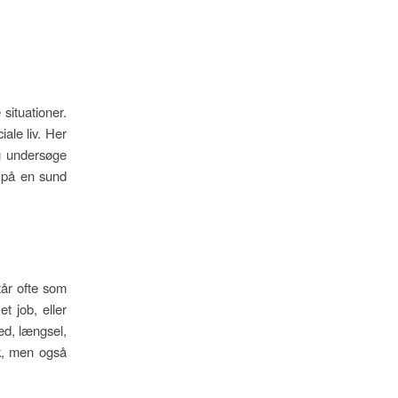
 situationer.
ale liv. Her
og undersøge
 på en sund
tår ofte som
t job, eller
hed, længsel,
sk, men også