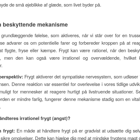
yde de små øjeblikke af glæde, som livet byder på.
En beskyttende mekanisme
 grundlæggende følelse, som aktiveres, når vi står over for en trussel
se advarer os om potentielle farer og forbereder kroppen på at reag
t flygte, fryse eller kæmpe. Frygt kan være rationel, når den besk
er, men den kan også være irrationel og overvældende, hvilket k
r.
perspektiv:
Frygt aktiverer det sympatiske nervesystem, som udløser
nsen. Denne reaktion var essentiel for overlevelse i vores tidlige udvi
muligt for mennesker at reagere hurtigt på livstruende situationer. 
den er mindre farlig, fungerer denne mekanisme stadig som en vital
.
ndteres irrationel frygt (angst)?
 frygt:
En måde at håndtere frygt på er gradvist at udsætte dig selv
 i sikre omgivelser. Dette kan hjælpe dig med at mindske frygtens magt 