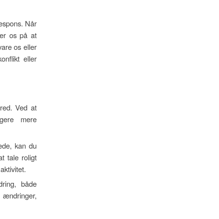
respons. Når
der os på at
vare os eller
nflikt eller
red. Ved at
agere mere
rede, kan du
 tale roligt
ktivitet.
dring, både
e ændringer,