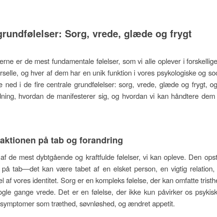
 grundfølelser: Sorg, vrede, glæde og frygt
rne er de mest fundamentale følelser, som vi alle oplever i forskellige
rselle, og hver af dem har en unik funktion i vores psykologiske og soci
ke ned i de fire centrale grundfølelser: sorg, vrede, glæde og frygt, 
dning, hvordan de manifesterer sig, og hvordan vi kan håndtere dem
aktionen på tab og forandring
af de mest dybtgående og kraftfulde følelser, vi kan opleve. Den ops
 på tab—det kan være tabet af en elsket person, en vigtig relation, e
 af vores identitet. Sorg er en kompleks følelse, der kan omfatte trist
ogle gange vrede. Det er en følelse, der ikke kun påvirker os psyki
 symptomer som træthed, søvnløshed, og ændret appetit.