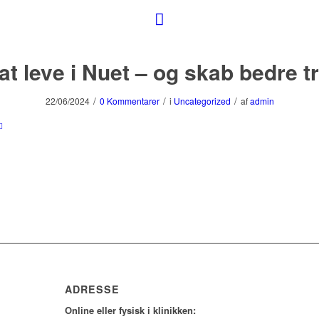
at leve i Nuet – og skab bedre tr
/
/
/
22/06/2024
0 Kommentarer
i
Uncategorized
af
admin
ADRESSE
Online eller fysisk i klinikken: