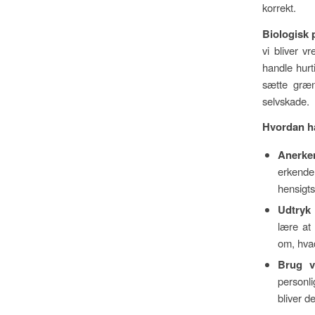
korrekt.
Biologisk 
vi bliver v
handle hurti
sætte græns
selvskade.
Hvordan h
Anerke
erkend
hensigt
Udtryk 
lære at 
om, hvad
Brug v
personli
bliver d