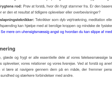
frygtens rod:
Prøv at forstå, hvor din frygt stammer fra. Er den basere
ler er den et resultat af tidligere oplevelser eller overbevisninger?
slapningsteknikker:
Teknikker som dyb vejrtrækning, meditation elle
fspænding kan hjælpe med at berolige kroppen og mindske de fysisk
.
Se mere om uhensigtsmæssig angst og hvordan du kan slippe af me
ering
, glæde og frygt er alle essentielle dele af vores følelsesmæssige 
s oplevelser, vores relationer og vores livsrejse. Ved at forstå og ane
an vi lære at navigere gennem dem på en måde, der fremmer perso
 sundhed og stærkere forbindelser med andre.