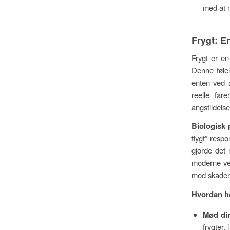
med at n
Frygt: 
Frygt er en
Denne følel
enten ved a
reelle far
angstlidelse
Biologisk 
flygt”-respo
gjorde det 
moderne ver
mod skader
Hvordan hå
Mød din
frygter,