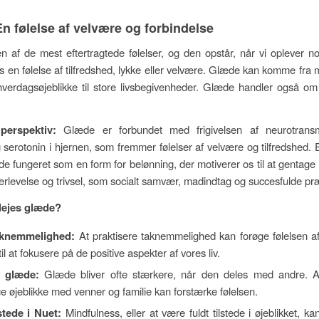
n følelse af velvære og forbindelse
 af de mest eftertragtede følelser, og den opstår, når vi oplever nog
s en følelse af tilfredshed, lykke eller velvære. Glæde kan komme fra 
verdagsøjeblikke til store livsbegivenheder. Glæde handler også o
perspektiv:
Glæde er forbundet med frigivelsen af neurotransm
serotonin i hjernen, som fremmer følelser af velvære og tilfredshed. 
de fungeret som en form for belønning, der motiverer os til at gentage
rlevelse og trivsel, som socialt samvær, madindtag og succesfulde præ
lejes glæde?
aknemmelighed:
At praktisere taknemmelighed kan forøge følelsen a
til at fokusere på de positive aspekter af vores liv.
n glæde:
Glæde bliver ofte stærkere, når den deles med andre. At
e øjeblikke med venner og familie kan forstærke følelsen.
stede i Nuet:
Mindfulness, eller at være fuldt tilstede i øjeblikket, k