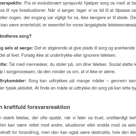
perspektiv:
Fra et evolutionært synspunkt hjælper sorg os med at b
os til nye livssituationer. Når vi sørger, tager vi os tid til at tilpasse 
eller nogen, der engang var vigtigt for os, ikke længere er til stede. D
kan være smertefuld, er essentiel for vores langsigtede følelsesmæssi
åndteres sorg?
ig selv at sørge:
Det er afgørende at give plads til sorg og anerkend
 del af livet. Forsøg ikke at undertrykke eller ignorere følelsen.
tte:
Tal med mennesker, du stoler på, om dine følelser. Social støtte
lp i sorgprocessen, da den minder os om, at vi ikke er alene.
dtryksmåder:
Sorg kan udtrykkes på mange måder – gennem samta
ler fysisk aktivitet. At finde en måde at udtrykke din sorg på kan lette b
n kraftfuld forsvarsreaktion
 stærk følelse, der ofte opstår, når vi føler os truet, uretfærdigt beh
 Den kan være rettet mod andre, situationer eller endda mod os sel
vkraft for forandring, men den kan også være destruktiv, hvis den ik