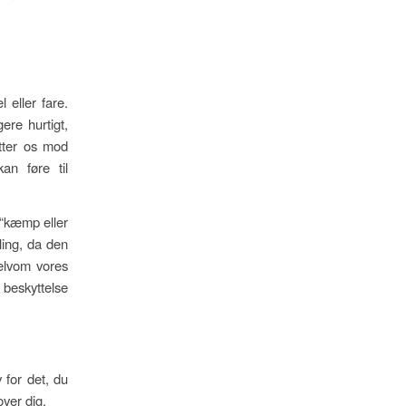
 eller fare.
ere hurtigt,
ytter os mod
an føre til
 “kæmp eller
kling, da den
Selvom vores
 beskyttelse
 for det, du
over dig.